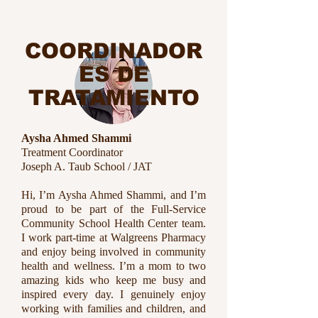
COORDINADOR
ES DE
TRATAMIENTO
Aysha Ahmed Shammi
Treatment Coordinator
Joseph A. Taub School / JAT
Hi, I’m Aysha Ahmed Shammi, and I’m
proud to be part of the Full-Service
Community School Health Center team.
I work part-time at Walgreens Pharmacy
and enjoy being involved in community
health and wellness. I’m a mom to two
amazing kids who keep me busy and
inspired every day. I genuinely enjoy
working with families and children, and