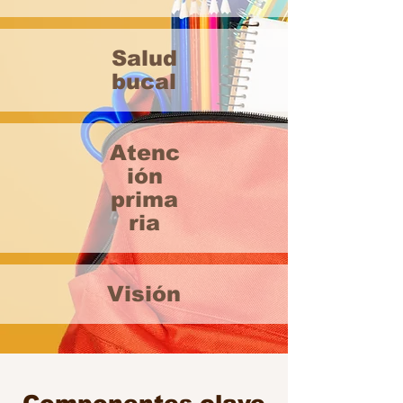
Salud
bucal
Atenc
ión
prima
ria
Visión