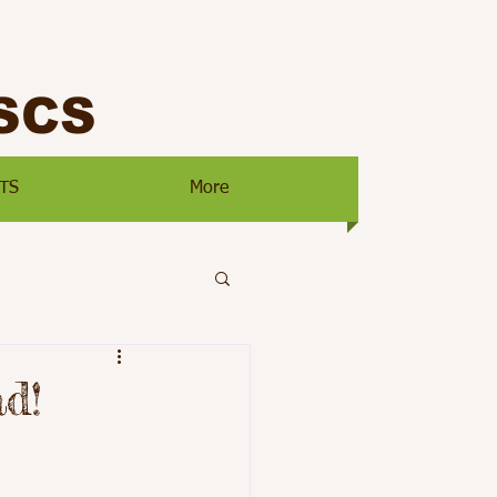
SCS
TS
More
d!