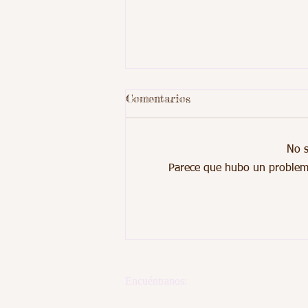
Comentarios
No s
Parece que hubo un problema 
Registro de Mamografias
Moviles
Encuéntranos:
Paterson, Nueva Jersey