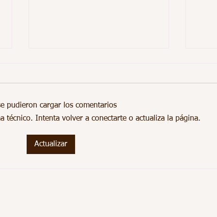
e pudieron cargar los comentarios
técnico. Intenta volver a conectarte o actualiza la página.
Evento de NJ Family Care
Vacu
Actualizar
el 18 de noviembre--Escuela
de O
5
© 2023 por Health n